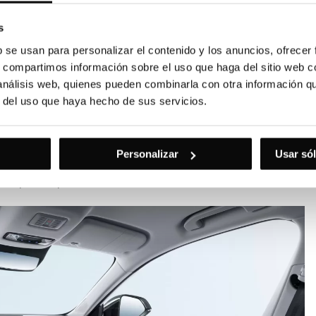
s
b se usan para personalizar el contenido y los anuncios, ofrecer
s, compartimos información sobre el uso que haga del sitio web 
 análisis web, quienes pueden combinarla con otra información q
ado
r del uso que haya hecho de sus servicios.
o interior. El habitáculo ofrece comodidad tanto en las
 familias o para quienes realizan viajes frecuentes.
Personalizar
Usar sól
 equipaje con facilidad. Los materiales utilizados
s para soportar el uso diario sin renunciar al confort.