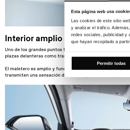
Esta página web usa cookie
Las cookies de este sitio we
y analizar el tráfico. Ademá
redes sociales, publicidad y
Interior amplio y bien aprovech
que hayan recopilado a parti
Uno de los grandes puntos fuertes del
MG HS
es su espaci
plazas delanteras como traseras, lo que lo hace ideal para
Permitir todas
El maletero es amplio y funcional, permitiendo transportar
transmiten una sensación de calidad y durabilidad, pensado