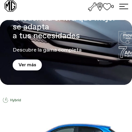
MG Neocars
0
Encuentra el MG que mejor
se adapta
a tus necesidades
Descubre la gama completa
Ver más