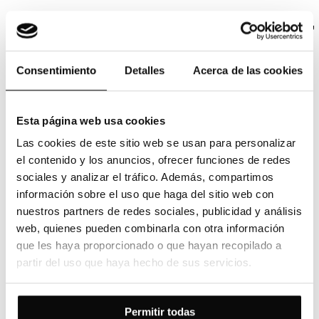
Nadie mejor que los que ya han comprado,
para contar su experiencia
Conoce cómo nos valoran nuestros clientes
Consentimiento
Detalles
Acerca de las cookies
Esta página web usa cookies
Las cookies de este sitio web se usan para personalizar
9.7
sobre 10 basado en
456
reseñas
el contenido y los anuncios, ofrecer funciones de redes
sociales y analizar el tráfico. Además, compartimos
Maria S. R. P.
información sobre el uso que haga del sitio web con
M
06 de agosto 2026
nuestros partners de redes sociales, publicidad y análisis
web, quienes pueden combinarla con otra información
que les haya proporcionado o que hayan recopilado a
partir del uso que haya hecho de sus servicios.
Equipo atento, resolutivo y muy profesional.
Permitir todas