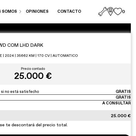
S SOMOS
OPINIONES
CONTACTO
0
2WD COM LHD DARK
 2024 | 35662 KM | 170 CV | AUTOMATICO
Precio contado
25.000 €
 si no está satisfecho
GRATIS
GRATIS
A CONSULTAR
25.000 €
e te descontará del precio total.