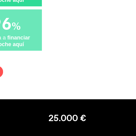
oche aquí
compañante y ajustable en
ensores. cinturón de seguridad
96
e seguridad trasero en asiento
%
o sintético (material
a a
financiar
oche aquí
rico ( tres ajustes eléctricos )
mbar manual con ajuste eléctrico
. térmico y ajuste longitudinal
seros
 y filtro de carbón activo
los de un solo toque
25.000 €
.10 " con información en 3D y
e tráfico 25.7. 999 y 999
ción de presión