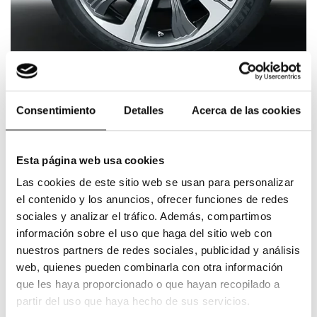
Consentimiento
Detalles
Acerca de las cookies
Si desea acceder a este descuento
rellene el siguiente formulario y
Esta página web usa cookies
envíenoslo
Las cookies de este sitio web se usan para personalizar
el contenido y los anuncios, ofrecer funciones de redes
sociales y analizar el tráfico. Además, compartimos
información sobre el uso que haga del sitio web con
nuestros partners de redes sociales, publicidad y análisis
web, quienes pueden combinarla con otra información
que les haya proporcionado o que hayan recopilado a
ACEPTA
He leído y acepto las
condiciones legales
y la
política de
partir del uso que haya hecho de sus servicios.
privacidad
*
(Obligatorio)
CONDICIONES
(OBLIGATORIO)